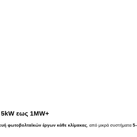
ο 5kW εως 1MW+
ευή φωτοβολταϊκών έργων κάθε κλίμακας
, από μικρά συστήματα
5