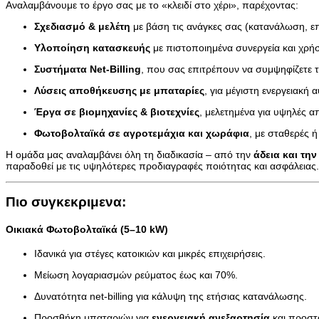
Αναλαμβάνουμε το έργο σας με το «κλειδί στο χέρι», παρέχοντας:
Σχεδιασμό & μελέτη
με βάση τις ανάγκες σας (κατανάλωση, ε
Υλοποίηση κατασκευής
με πιστοποιημένα συνεργεία και χρήσ
Συστήματα Net-Billing
, που σας επιτρέπουν να συμψηφίζετε 
Λύσεις αποθήκευσης με μπαταρίες
, για μέγιστη ενεργειακή
Έργα σε βιομηχανίες & βιοτεχνίες
, μελετημένα για υψηλές α
Φωτοβολταϊκά σε αγροτεμάχια και χωράφια
, με σταθερές ή
Η ομάδα μας αναλαμβάνει όλη τη διαδικασία – από την
άδεια και τη
παραδοθεί με τις υψηλότερες προδιαγραφές ποιότητας και ασφάλειας.
Πιο συγκεκριμενα:
Οικιακά Φωτοβολταϊκά (5–10 kW)
Ιδανικά για στέγες κατοικιών και μικρές επιχειρήσεις.
Μείωση λογαριασμών ρεύματος έως και 70%.
Δυνατότητα net-billing για κάλυψη της ετήσιας κατανάλωσης.
Προσθήκη μπαταριών για
ενεργειακή ανεξαρτησία
και προστ