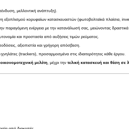
πένδυση, μελλοντική ανάπτυξη).
η εξοπλισμού κορυφαίων κατασκευαστών (φωτοβολταϊκά πλαίσια, invert
την παραγόμενη ενέργεια με την κατανάλωσή σας, μειώνοντας δραστικά 
 αυτονομία και προστασία από αυξήσεις τιμών ρεύματος.
ποδόσεις, αξιοπιστία και γρήγορη απόσβεση.
 ιχνηλάτες (trackers), προσαρμοσμένα στις ιδιαιτερότητες κάθε έργου.
ν οικονομοτεχνική μελέτη
, μέχρι την
τελική κατασκευή και θέση σε 
ασία από διακοπές.