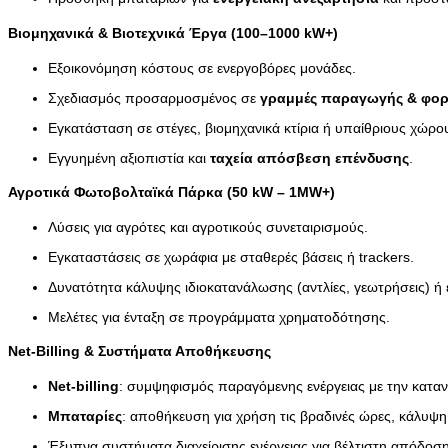
Βιομηχανικά & Βιοτεχνικά Έργα (100–1000 kW+)
Εξοικονόμηση κόστους σε ενεργοβόρες μονάδες.
Σχεδιασμός προσαρμοσμένος σε
γραμμές παραγωγής & φορτ
Εγκατάσταση σε στέγες, βιομηχανικά κτίρια ή υπαίθριους χώρο
Εγγυημένη αξιοπιστία και
ταχεία απόσβεση επένδυσης
.
Αγροτικά Φωτοβολταϊκά Πάρκα (50 kW – 1MW+)
Λύσεις για αγρότες και αγροτικούς συνεταιρισμούς.
Εγκαταστάσεις σε χωράφια με σταθερές βάσεις ή trackers.
Δυνατότητα κάλυψης ιδιοκατανάλωσης (αντλίες, γεωτρήσεις) ή
Μελέτες για ένταξη σε προγράμματα χρηματοδότησης.
Net-Billing & Συστήματα Αποθήκευσης
Net-billing
: συμψηφισμός παραγόμενης ενέργειας με την κατα
Μπαταρίες
: αποθήκευση για χρήση τις βραδινές ώρες, κάλυψη
Έξυπνα συστήματα διαχείρισης ενέργειας για βέλτιστη απόδοση