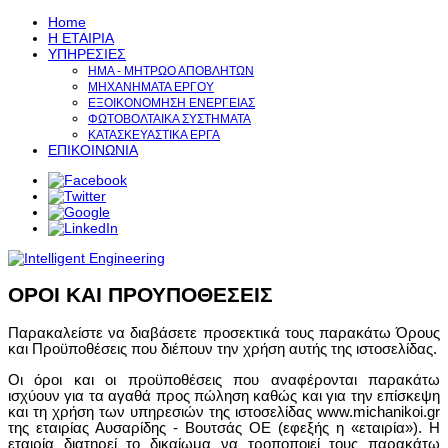
Home
Η ΕΤΑΙΡΙΑ
ΥΠΗΡΕΣΙΕΣ
ΗΜΑ - ΜΗΤΡΩΟ ΑΠΟΒΛΗΤΩΝ
ΜΗΧΑΝΗΜΑΤΑ ΕΡΓΟΥ
ΕΞΟΙΚΟΝΟΜΗΣΗ ΕΝΕΡΓΕΙΑΣ
ΦΩΤΟΒΟΛΤΑΙΚΑ ΣΥΣΤΗΜΑΤΑ
ΚΑΤΑΣΚΕΥΑΣΤΙΚΑ ΕΡΓΑ
ΕΠΙΚΟΙΝΩΝΙΑ
ΟΡΟΙ ΚΑΙ ΠΡΟΥΠΟΘΕΣΕΙΣ
Παρακαλείστε να διαβάσετε προσεκτικά τους παρακάτω Όρους
και Προϋποθέσεις που διέπουν την χρήση αυτής της ιστοσελίδας.
Οι όροι και οι προϋποθέσεις που αναφέρονται παρακάτω
ισχύουν για τα αγαθά προς πώληση καθώς και για την επίσκεψη
και τη χρήση των υπηρεσιών της ιστοσελίδας www.michanikoi.gr
της εταιρίας Αυσαρίδης -
Βουτσάς
ΟΕ (εφεξής η «εταιρία»). Η
εταιρία διατηρεί το δικαίωμα να τροποποιεί τους παρακάτω