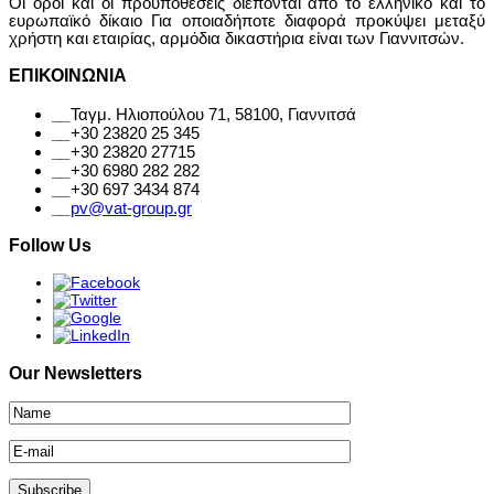
Οι όροι και οι προϋποθέσεις διέπονται από το ελληνικό και το
ευρωπαϊκό δίκαιο Για οποιαδήποτε διαφορά προκύψει μεταξύ
χρήστη και εταιρίας, αρμόδια δικαστήρια είναι των Γιαννιτσών.
ΕΠΙΚΟΙΝΩΝΙΑ
__
Ταγμ. Ηλιοπούλου 71, 58100, Γιαννιτσά
__
+30 23820 25 345
__
+30 23820 27715
__
+30 6980 282 282
__
+30 697 3434 874
__
pv@vat-group.gr
Follow Us
Our Newsletters